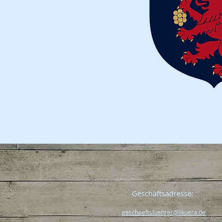
Geschäftsadresse:
geschaeftsfuehrer@liku
era.de