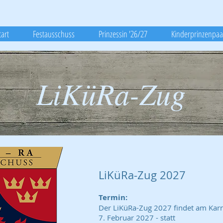
tart
Festausschuss
Prinzessin '26/27
Kinderprinzenpaa
LiKüRa-Zug
LiKüRa-Zug 2027
Termin:
Der LiKüRa-Zug 2027 findet am Kar
7. Februar 2027 - statt