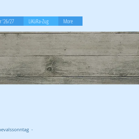
r '26/27
LiKüRa-Zug
More
nevalssonntag -