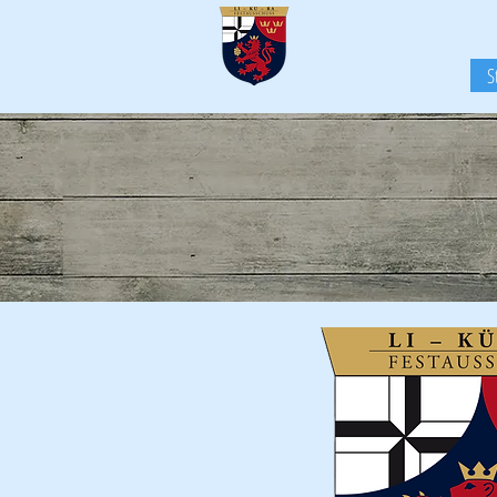
Festausschuss
LiKüRa-
Karneval e.V.
S