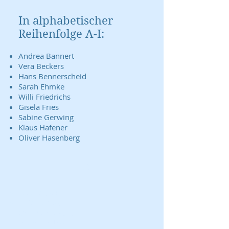
In alphabetischer
Reihenfolge A-I:
Andrea Bannert
Vera Beckers
Hans Bennerscheid
Sarah Ehmke
Willi Friedrichs
Gisela Fries
Sabine Gerwing
Klaus Hafener
Oliver Hasenberg
J-Z
Roland Jacob
Heidi Jakobs
Christian Jakobs
Inken Lindner