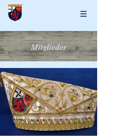
Festausschuss
LiKüRa-
Karneval e.V.
Mitglieder