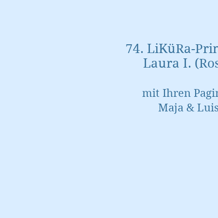
 die
sin
74. LiKüRa-Pri
Laura I. (Ro
uf
mit Ihren Pag
n
Maja & Lui
n
e