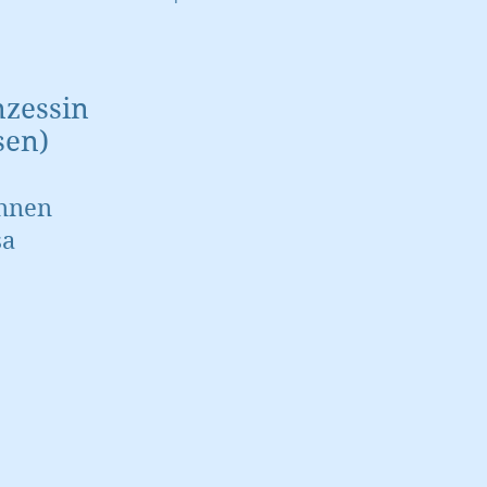
nzessin
sen)
innen
sa