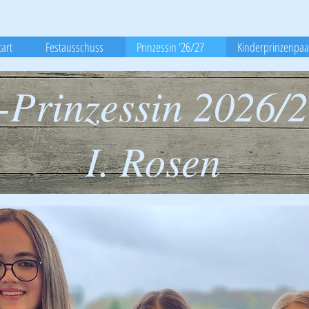
tart
Festausschuss
Prinzessin '26/27
Kinderprinzenpaa
Prinzessin 2026/
I. Rosen