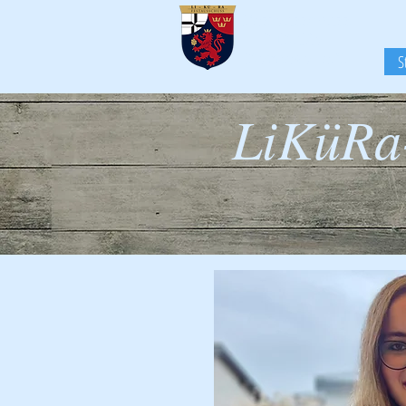
Festausschuss
LiKüRa-
Karneval e.V.
S
LiKüRa-