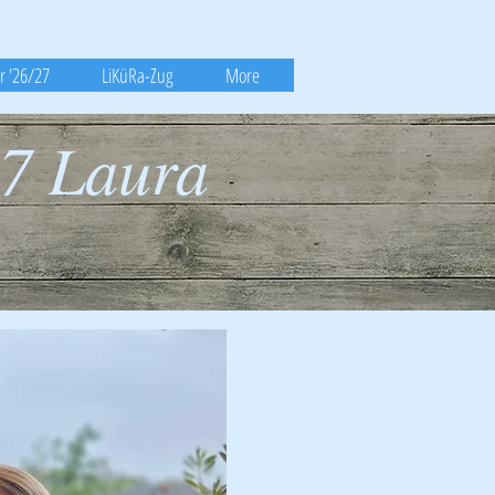
r '26/27
LiKüRa-Zug
More
27 Laura